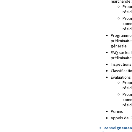
marchande 
Prop
résid
Prop
comm
résid
Programme
préliminaire
générale
FAQ sur les
préliminaire
Inspections
Classificati
Évaluations
Prop
résid
Prop
comm
résid
Permis
Appels de l’
2. Renseignemen