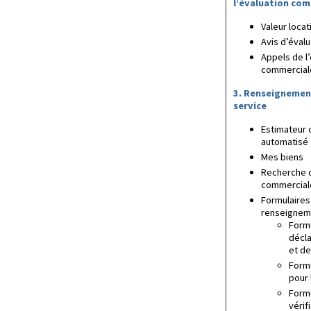
l’évaluation com
Valeur locat
Avis d’éval
Appels de l’
commercial
3. Renseignement
service
Estimateur 
automatisé
Mes biens
Recherche d
commercial
Formulaires
renseignem
Formu
décla
et d
Form
pour 
Formu
vérif