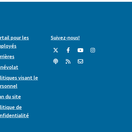
rtail pour les
Suivez-nous!
ployés
rrières
névolat
litiques visant le
rsonnel
an du site
litique de
nfidentialité