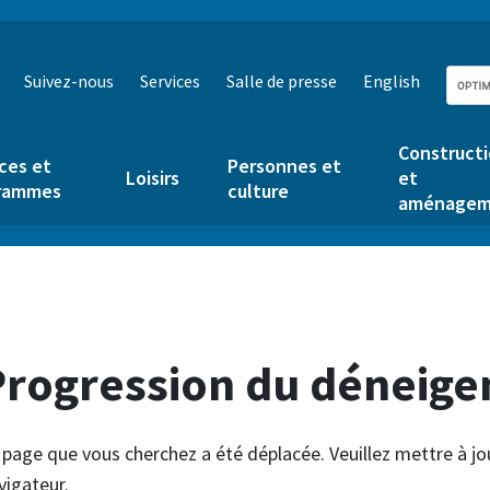
Suivez-nous
Services
Salle de presse
English
Construct
ces et
Personnes et
Loisirs
et
rammes
culture
aménagem
Progression du déneig
 page que vous cherchez a été déplacée. Veuillez mettre à jo
vigateur.