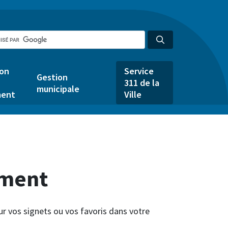
ion
Service
Gestion
311 de la
municipale
ent
Ville
ement
ur vos signets ou vos favoris dans votre