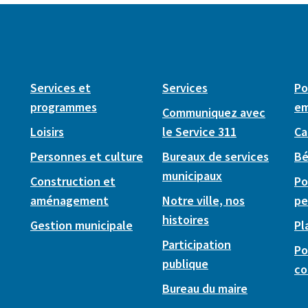
Services et
Services
Po
programmes
em
Communiquez avec
Loisirs
le Service 311
Ca
Personnes et culture
Bureaux de services
Bé
municipaux
Construction et
Po
aménagement
Notre ville, nos
pe
histoires
Gestion municipale
Pl
Participation
Po
publique
co
Bureau du maire