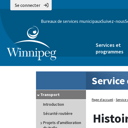
Se connecter
Bureaux de services municipaux
Suivez-nous
S
Services et
programmes
Service 
Transport
Page d’accueil
:
Service 
Introduction
Histoi
Sécurité routière
Projets d'amélioration
du trafic