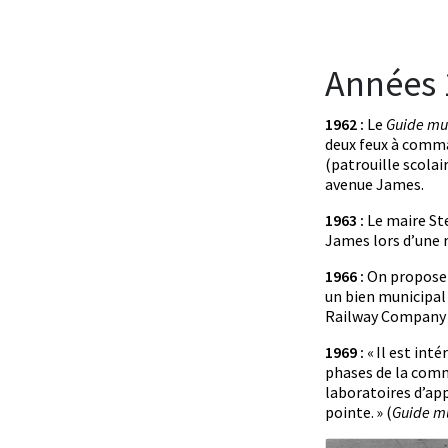
Années 
1962 :
Le
Guide mu
deux feux à comma
(patrouille scolai
avenue James.
1963 :
Le maire Ste
James lors d’une r
1966 :
On propose d
un bien municipal 
Railway Company 
1969 :
« Il est int
phases de la commu
laboratoires d’app
pointe. » (
Guide m