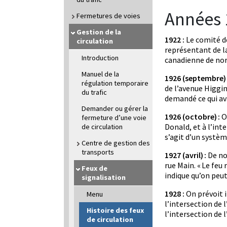
Années 
Fermetures de voies
Gestion de la
1922 :
Le comité d
circulation
représentant de la
Introduction
canadienne de nor
Manuel de la
1926 (septembre) 
régulation temporaire
de l’avenue Higgin
du trafic
demandé ce qui ava
Demander ou gérer la
1926 (octobre) :
On
fermeture d’une voie
Donald, et à l’inte
de circulation
s’agit d’un système
Centre de gestion des
transports
1927 (avril) :
De nou
rue Main. « Le feu 
Feux de
indique qu’on peut
signalisation
1928 :
On prévoit i
Menu
l’intersection de l
Histoire des feux
l’intersection de l
de circulation