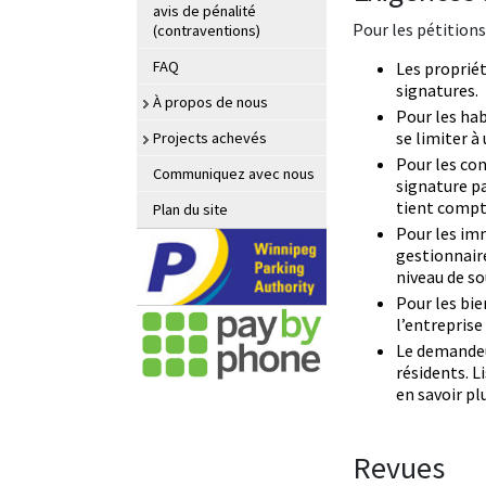
avis de pénalité
Pour les pétition
(contraventions)
FAQ
Les propriét
signatures.
À propos de nous
Pour les hab
se limiter à
Projects achevés
Pour les con
Communiquez avec nous
signature p
tient compte
Plan du site
Pour les im
gestionnair
niveau de so
Pour les bie
l’entreprise
Le demandeu
résidents. L
en savoir pl
Revues