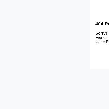
404 P
Sorry!
T
French 
to the E