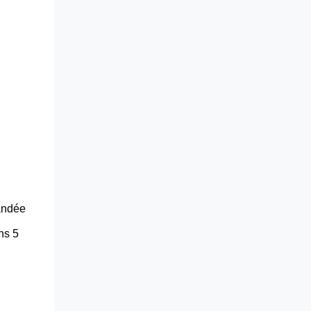
andée
ns 5