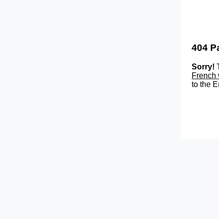
404 P
Sorry!
T
French 
to the E