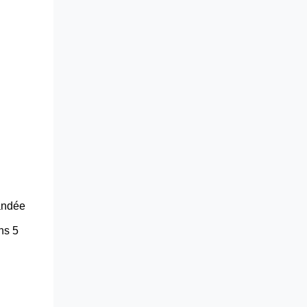
andée
ns 5