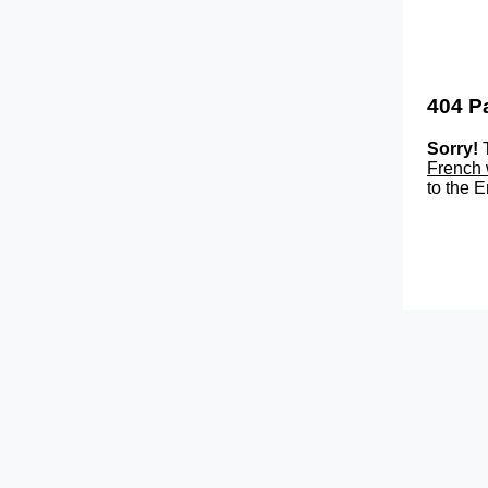
404 P
Sorry!
T
French 
to the E