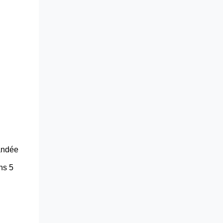
andée
ns 5