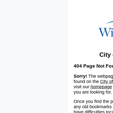
City
404 Page Not Fo
Sorry!
The webpage
found on the
City o
visit our
homepage
you are looking for.
Once you find the 
any old bookmarks o
have difficulties lo