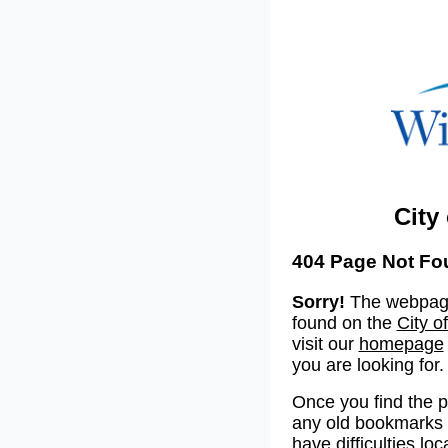
City
404 Page Not Fo
Sorry!
The webpage
found on the
City o
visit our
homepage
you are looking for.
Once you find the 
any old bookmarks o
have difficulties lo