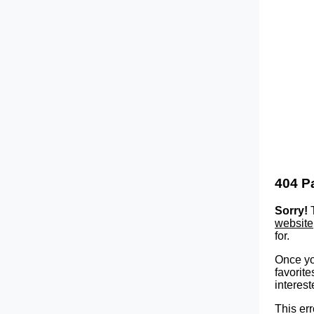
404 P
Sorry!
T
website
for.
Once yo
favorite
interest
This err