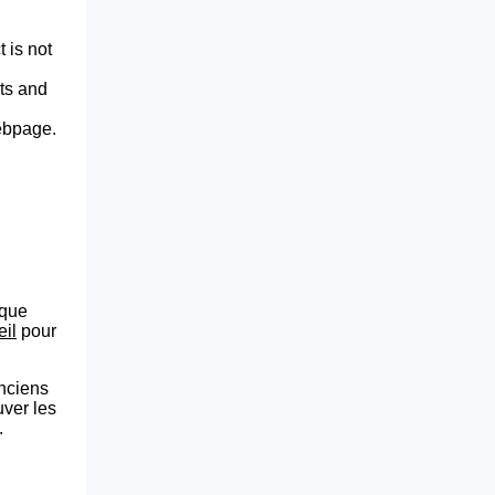
 is not
lts and
webpage.
que
eil
pour
anciens
uver les
.