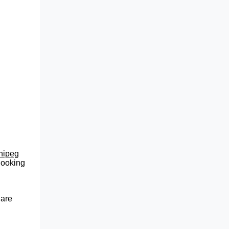
nnipeg
 looking
 are