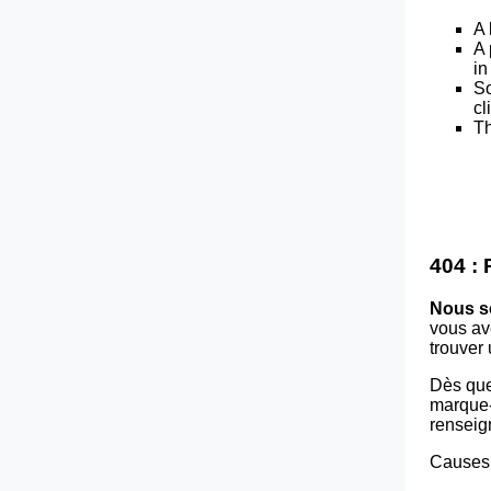
A 
A 
in
So
cl
Th
404 :
Nous s
vous av
trouver
Dès que
marque-p
renseig
Causes 