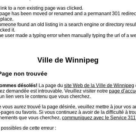
link to a non existing page was clicked.
page has been moved or renamed and a permanant 301 redirect
 place.
meone found an old listing in a search engine or directory resu
icked it.
e user made a typing error when manually typing the url of a 
Ville de Winnipeg
 Page non trouvée
ommes désolés!
La page du
site Web de la Ville de Winnipeg
ez demandée est introuvable. Veuillez visiter notre
page d’accu
 un lien vers le contenu que vous cherchez.
 vous aurez trouvé la page désirée, veuillez mettre à jour vos 
ages ou favoris. Si vous continuez à avoir de la difficulté à tro
nements que vous cherchez,
communiquez avec le Service 311
possibles de cette erreur :