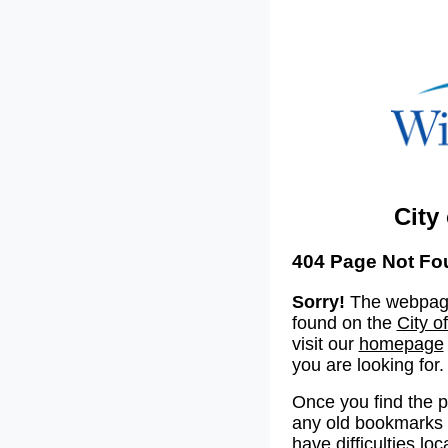
City
404 Page Not Fo
Sorry!
The webpage
found on the
City o
visit our
homepage
you are looking for.
Once you find the 
any old bookmarks o
have difficulties lo