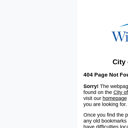
City
404 Page Not Fo
Sorry!
The webpage
found on the
City o
visit our
homepage
you are looking for.
Once you find the 
any old bookmarks o
have difficulties lo