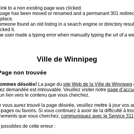
link to a non existing page was clicked.
page has been moved or renamed and a permanant 301 redirect
 place.
meone found an old listing in a search engine or directory resu
icked it.
e user made a typing error when manually typing the url of a 
Ville de Winnipeg
 Page non trouvée
ommes désolés!
La page du
site Web de la Ville de Winnipeg
ez demandée est introuvable. Veuillez visiter notre
page d’accu
 un lien vers le contenu que vous cherchez.
 vous aurez trouvé la page désirée, veuillez mettre à jour vos 
ages ou favoris. Si vous continuez à avoir de la difficulté à tro
nements que vous cherchez,
communiquez avec le Service 311
possibles de cette erreur :