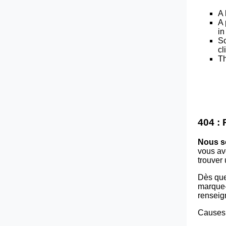
A 
A 
in
So
cl
Th
404 :
Nous s
vous av
trouver
Dès que
marque-p
renseig
Causes 