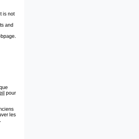
 is not
lts and
webpage.
que
eil
pour
anciens
uver les
.