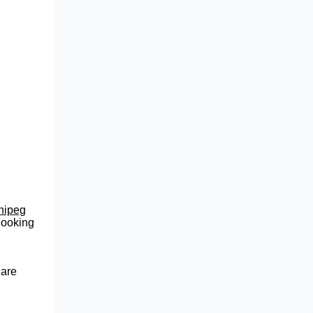
nnipeg
 looking
 are