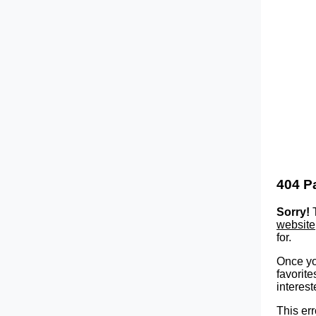
404 P
Sorry!
T
website
for.
Once yo
favorite
interest
This err