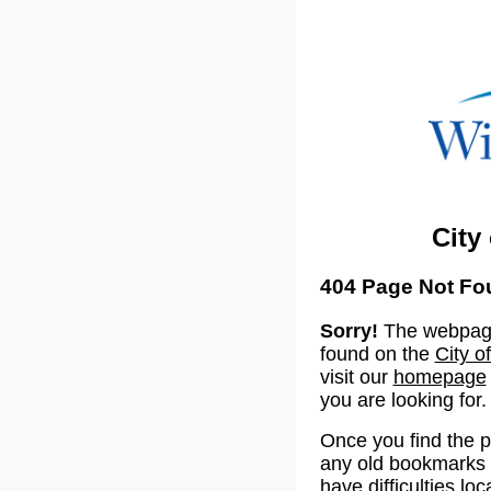
City
404 Page Not Fo
Sorry!
The webpage
found on the
City o
visit our
homepage
you are looking for.
Once you find the 
any old bookmarks o
have difficulties lo