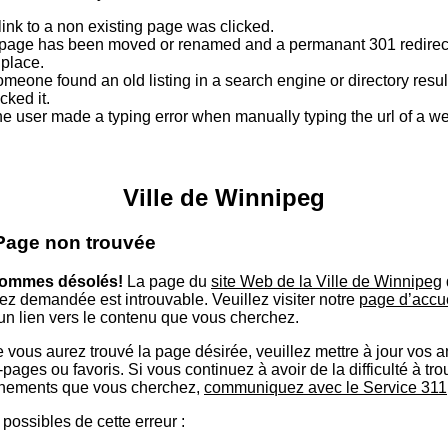
link to a non existing page was clicked.
page has been moved or renamed and a permanant 301 redirect
 place.
meone found an old listing in a search engine or directory resu
icked it.
e user made a typing error when manually typing the url of a 
Ville de Winnipeg
 Page non trouvée
ommes désolés!
La page du
site Web de la Ville de Winnipeg
ez demandée est introuvable. Veuillez visiter notre
page d’accu
 un lien vers le contenu que vous cherchez.
 vous aurez trouvé la page désirée, veuillez mettre à jour vos 
ages ou favoris. Si vous continuez à avoir de la difficulté à tro
nements que vous cherchez,
communiquez avec le Service 311
possibles de cette erreur :