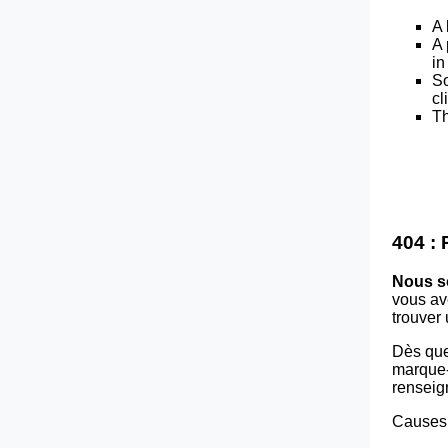
A 
A 
in
So
cl
Th
404 :
Nous s
vous av
trouver
Dès que
marque-p
renseig
Causes 