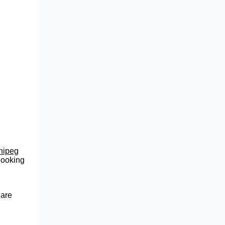
nnipeg
 looking
 are