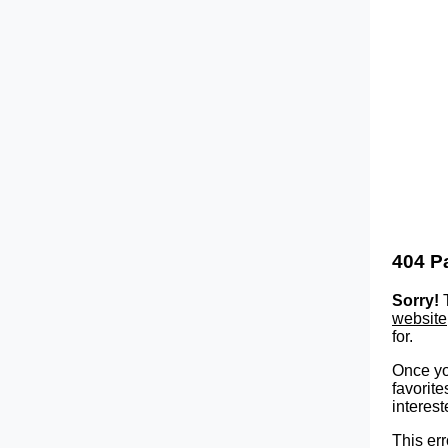
404 P
Sorry!
T
website
for.
Once yo
favorite
interest
This err