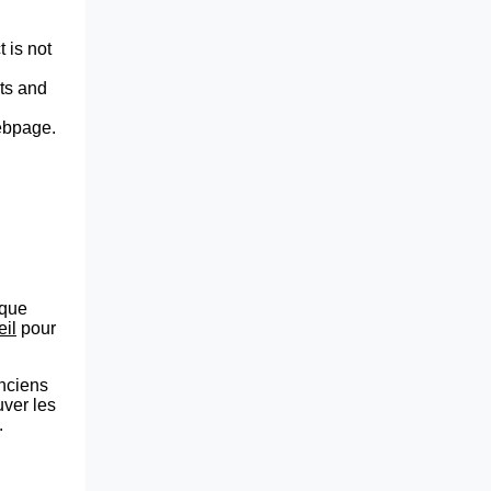
 is not
lts and
webpage.
que
eil
pour
anciens
uver les
.