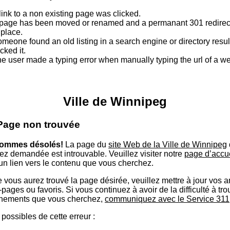
link to a non existing page was clicked.
page has been moved or renamed and a permanant 301 redirect
 place.
meone found an old listing in a search engine or directory resu
icked it.
e user made a typing error when manually typing the url of a 
Ville de Winnipeg
 Page non trouvée
ommes désolés!
La page du
site Web de la Ville de Winnipeg
ez demandée est introuvable. Veuillez visiter notre
page d’accu
 un lien vers le contenu que vous cherchez.
 vous aurez trouvé la page désirée, veuillez mettre à jour vos 
ages ou favoris. Si vous continuez à avoir de la difficulté à tro
nements que vous cherchez,
communiquez avec le Service 311
possibles de cette erreur :