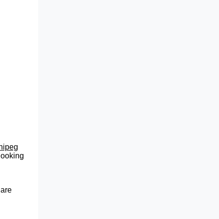
nnipeg
 looking
 are