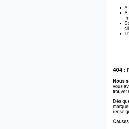
A 
A 
in
So
cl
Th
404 :
Nous s
vous av
trouver
Dès que
marque-p
renseig
Causes 