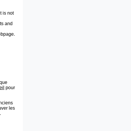
 is not
lts and
webpage.
que
eil
pour
anciens
uver les
.