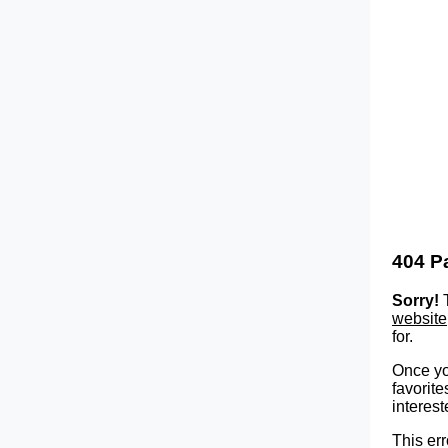
404 P
Sorry!
T
website
for.
Once yo
favorite
interest
This err