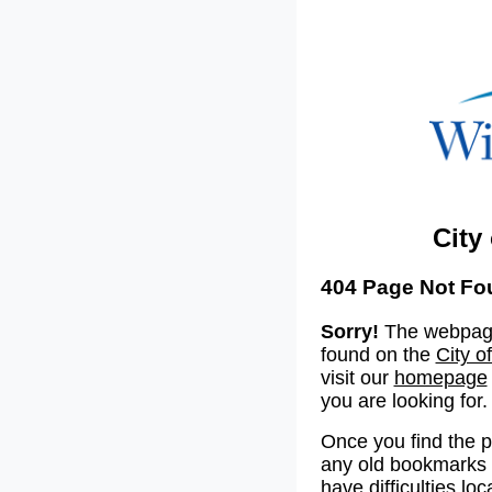
City
404 Page Not Fo
Sorry!
The webpage
found on the
City o
visit our
homepage
you are looking for.
Once you find the 
any old bookmarks o
have difficulties lo