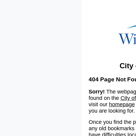
City
404 Page Not Fo
Sorry!
The webpage
found on the
City o
visit our
homepage
you are looking for.
Once you find the 
any old bookmarks o
have difficulties lo