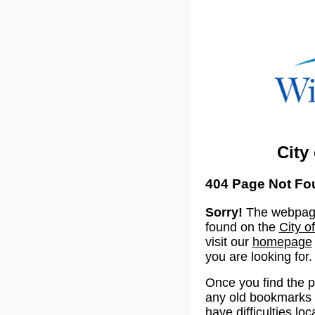
City
404 Page Not Fo
Sorry!
The webpage
found on the
City o
visit our
homepage
you are looking for.
Once you find the 
any old bookmarks o
have difficulties lo