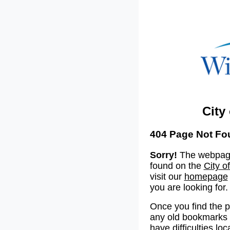
City
404 Page Not Fo
Sorry!
The webpage
found on the
City o
visit our
homepage
you are looking for.
Once you find the 
any old bookmarks o
have difficulties lo