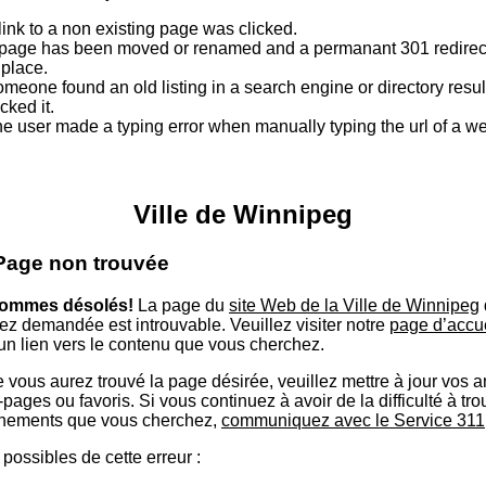
link to a non existing page was clicked.
page has been moved or renamed and a permanant 301 redirect
 place.
meone found an old listing in a search engine or directory resu
icked it.
e user made a typing error when manually typing the url of a 
Ville de Winnipeg
 Page non trouvée
ommes désolés!
La page du
site Web de la Ville de Winnipeg
ez demandée est introuvable. Veuillez visiter notre
page d’accu
 un lien vers le contenu que vous cherchez.
 vous aurez trouvé la page désirée, veuillez mettre à jour vos 
ages ou favoris. Si vous continuez à avoir de la difficulté à tro
nements que vous cherchez,
communiquez avec le Service 311
possibles de cette erreur :