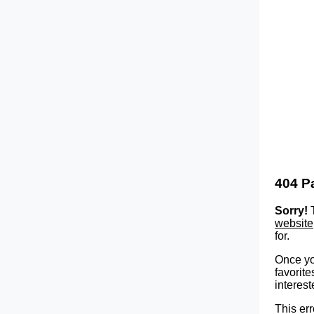
404 P
Sorry!
T
website
for.
Once yo
favorite
interest
This err