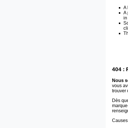
A 
A 
in
So
cl
Th
404 :
Nous s
vous av
trouver
Dès que
marque-p
renseig
Causes 