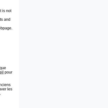
 is not
lts and
webpage.
que
eil
pour
anciens
uver les
.