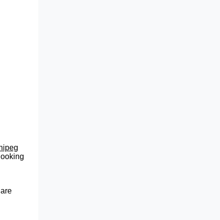
nnipeg
 looking
 are