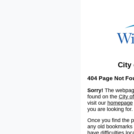
City
404 Page Not Fo
Sorry!
The webpage
found on the
City o
visit our
homepage
you are looking for.
Once you find the 
any old bookmarks o
have difficulties lo