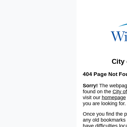
City
404 Page Not Fo
Sorry!
The webpage
found on the
City o
visit our
homepage
you are looking for.
Once you find the 
any old bookmarks o
have difficulties lo