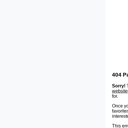
404 P
Sorry!
T
website
for.
Once yo
favorite
interest
This err