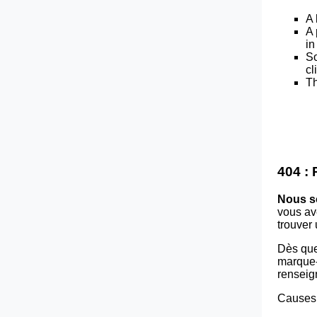
A 
A 
in
So
cl
Th
404 :
Nous s
vous av
trouver
Dès que
marque-p
renseig
Causes 