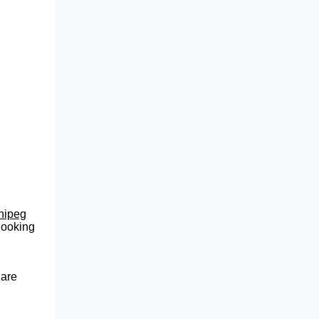
nnipeg
 looking
 are