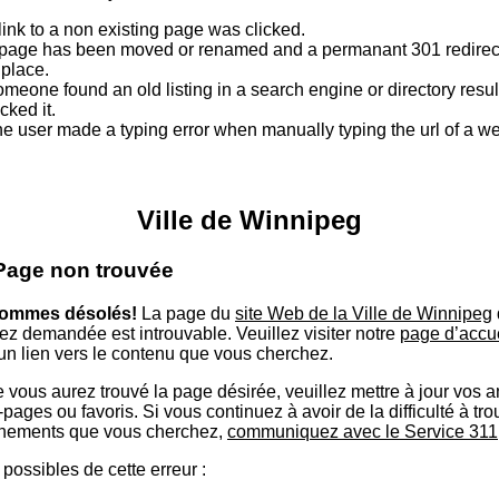
link to a non existing page was clicked.
page has been moved or renamed and a permanant 301 redirect
 place.
meone found an old listing in a search engine or directory resu
icked it.
e user made a typing error when manually typing the url of a 
Ville de Winnipeg
 Page non trouvée
ommes désolés!
La page du
site Web de la Ville de Winnipeg
ez demandée est introuvable. Veuillez visiter notre
page d’accu
 un lien vers le contenu que vous cherchez.
 vous aurez trouvé la page désirée, veuillez mettre à jour vos 
ages ou favoris. Si vous continuez à avoir de la difficulté à tro
nements que vous cherchez,
communiquez avec le Service 311
possibles de cette erreur :