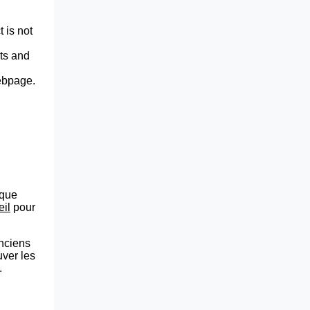
 is not
lts and
webpage.
que
eil
pour
anciens
uver les
.