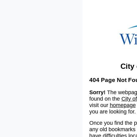
City
404 Page Not Fo
Sorry!
The webpage
found on the
City o
visit our
homepage
you are looking for.
Once you find the 
any old bookmarks o
have difficulties lo