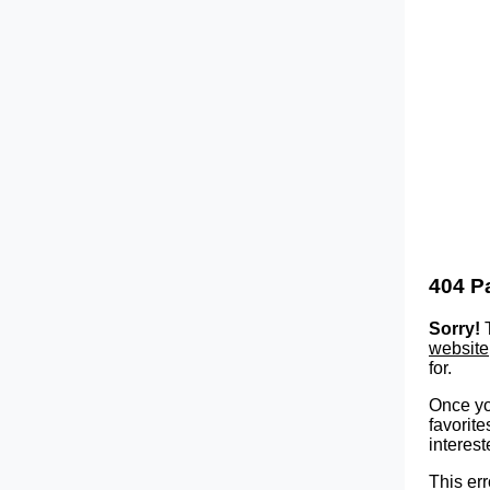
404 P
Sorry!
T
website
for.
Once yo
favorite
interest
This err