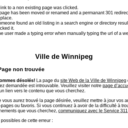
link to a non existing page was clicked.
page has been moved or renamed and a permanant 301 redirect
 place.
meone found an old listing in a search engine or directory resu
icked it.
e user made a typing error when manually typing the url of a 
Ville de Winnipeg
 Page non trouvée
ommes désolés!
La page du
site Web de la Ville de Winnipeg
ez demandée est introuvable. Veuillez visiter notre
page d’accu
 un lien vers le contenu que vous cherchez.
 vous aurez trouvé la page désirée, veuillez mettre à jour vos 
ages ou favoris. Si vous continuez à avoir de la difficulté à tro
nements que vous cherchez,
communiquez avec le Service 311
possibles de cette erreur :