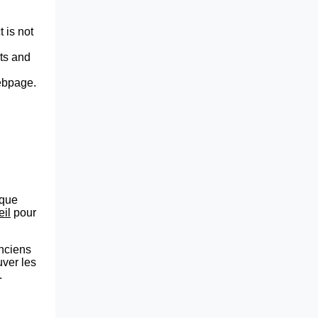
 is not
lts and
webpage.
que
eil
pour
anciens
uver les
.