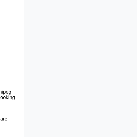
nnipeg
 looking
 are