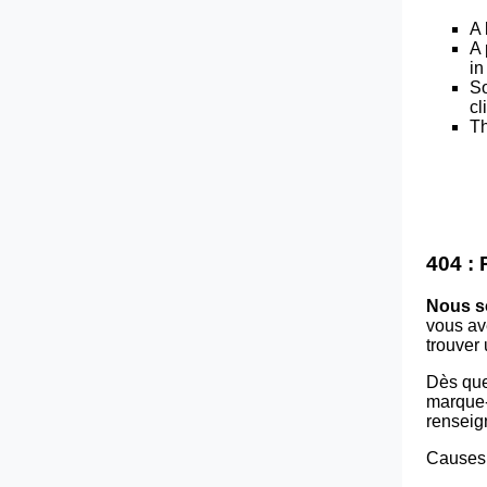
A 
A 
in
So
cl
Th
404 :
Nous s
vous av
trouver
Dès que
marque-p
renseig
Causes 