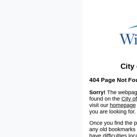
City
404 Page Not Fo
Sorry!
The webpage
found on the
City o
visit our
homepage
you are looking for.
Once you find the 
any old bookmarks o
have difficulties lo