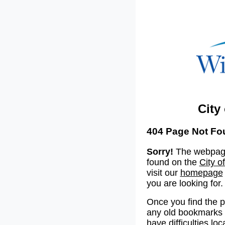
City
404 Page Not Fo
Sorry!
The webpage
found on the
City o
visit our
homepage
you are looking for.
Once you find the 
any old bookmarks o
have difficulties lo