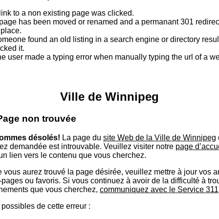
link to a non existing page was clicked.
page has been moved or renamed and a permanant 301 redirect
 place.
meone found an old listing in a search engine or directory resu
icked it.
e user made a typing error when manually typing the url of a 
Ville de Winnipeg
 Page non trouvée
ommes désolés!
La page du
site Web de la Ville de Winnipeg
ez demandée est introuvable. Veuillez visiter notre
page d’accu
 un lien vers le contenu que vous cherchez.
 vous aurez trouvé la page désirée, veuillez mettre à jour vos 
ages ou favoris. Si vous continuez à avoir de la difficulté à tro
nements que vous cherchez,
communiquez avec le Service 311
possibles de cette erreur :