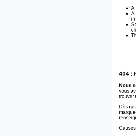
A 
A 
in
So
cl
Th
404 :
Nous s
vous av
trouver
Dès que
marque-p
renseig
Causes 