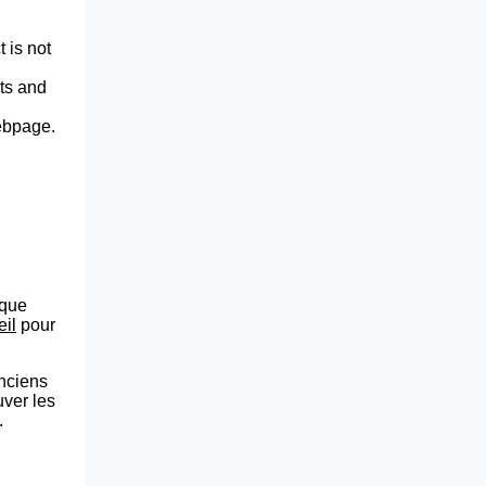
 is not
lts and
webpage.
que
eil
pour
anciens
uver les
.