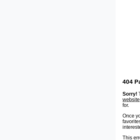
404 P
Sorry!
T
website
for.
Once yo
favorite
interest
This err