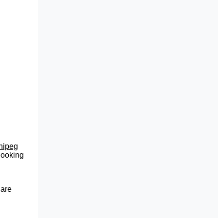
nnipeg
 looking
 are