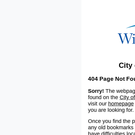
City
404 Page Not Fo
Sorry!
The webpage
found on the
City o
visit our
homepage
you are looking for.
Once you find the 
any old bookmarks o
have difficulties lo