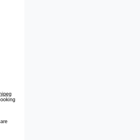
nnipeg
 looking
 are