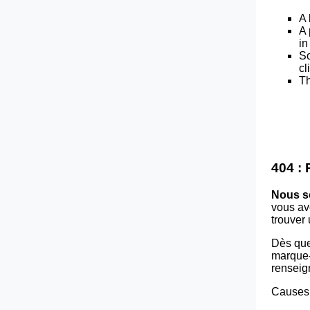
A 
A 
in
So
cl
Th
404 :
Nous s
vous av
trouver
Dès que
marque-p
renseig
Causes 