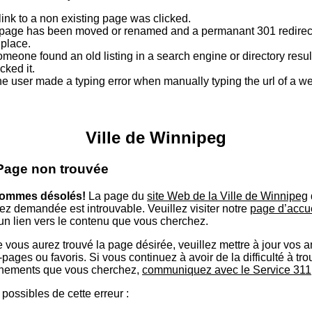
link to a non existing page was clicked.
page has been moved or renamed and a permanant 301 redirect
 place.
meone found an old listing in a search engine or directory resu
icked it.
e user made a typing error when manually typing the url of a 
Ville de Winnipeg
 Page non trouvée
ommes désolés!
La page du
site Web de la Ville de Winnipeg
ez demandée est introuvable. Veuillez visiter notre
page d’accu
 un lien vers le contenu que vous cherchez.
 vous aurez trouvé la page désirée, veuillez mettre à jour vos 
ages ou favoris. Si vous continuez à avoir de la difficulté à tro
nements que vous cherchez,
communiquez avec le Service 311
possibles de cette erreur :