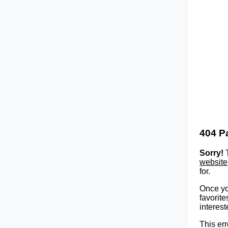
404 P
Sorry!
T
website
for.
Once yo
favorite
interest
This err