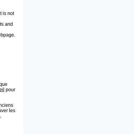
 is not
lts and
webpage.
que
eil
pour
anciens
uver les
.