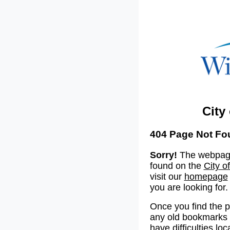
City
404 Page Not Fo
Sorry!
The webpage
found on the
City o
visit our
homepage
you are looking for.
Once you find the 
any old bookmarks o
have difficulties lo