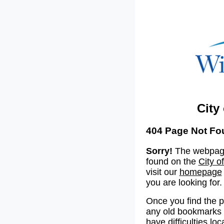
City
404 Page Not Fo
Sorry!
The webpage
found on the
City o
visit our
homepage
you are looking for.
Once you find the 
any old bookmarks o
have difficulties lo