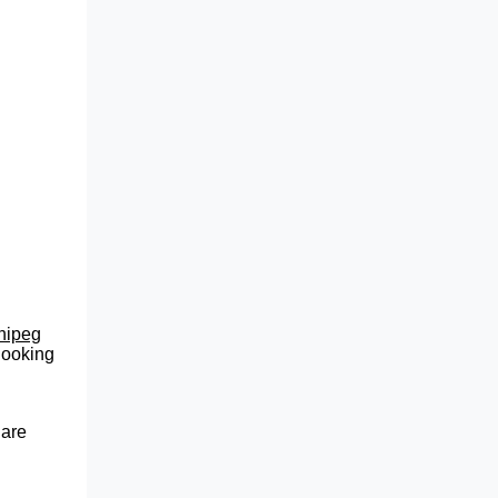
nnipeg
 looking
 are