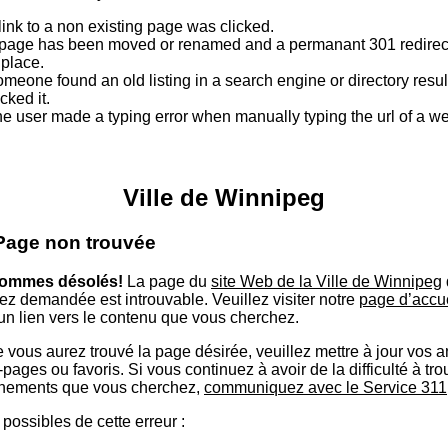
link to a non existing page was clicked.
page has been moved or renamed and a permanant 301 redirect
 place.
meone found an old listing in a search engine or directory resu
icked it.
e user made a typing error when manually typing the url of a 
Ville de Winnipeg
 Page non trouvée
ommes désolés!
La page du
site Web de la Ville de Winnipeg
ez demandée est introuvable. Veuillez visiter notre
page d’accu
 un lien vers le contenu que vous cherchez.
 vous aurez trouvé la page désirée, veuillez mettre à jour vos 
ages ou favoris. Si vous continuez à avoir de la difficulté à tro
nements que vous cherchez,
communiquez avec le Service 311
possibles de cette erreur :