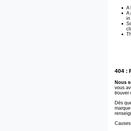
A 
A 
in
So
cl
Th
404 :
Nous s
vous av
trouver
Dès que
marque-p
renseig
Causes 