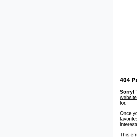
404 P
Sorry!
T
website
for.
Once yo
favorite
interest
This err