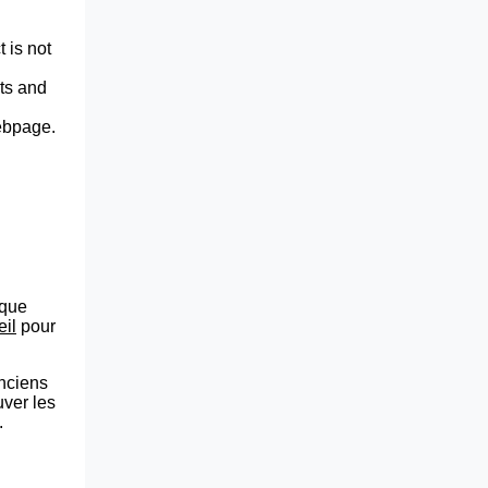
 is not
lts and
webpage.
que
eil
pour
anciens
uver les
.