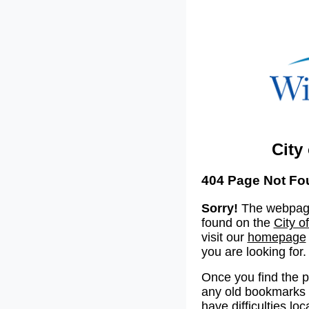
City
404 Page Not Fo
Sorry!
The webpage
found on the
City o
visit our
homepage
you are looking for.
Once you find the 
any old bookmarks o
have difficulties lo