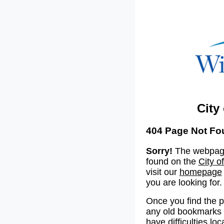
City
404 Page Not Fo
Sorry!
The webpage
found on the
City o
visit our
homepage
you are looking for.
Once you find the 
any old bookmarks o
have difficulties lo