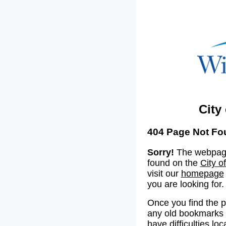
City
404 Page Not Fo
Sorry!
The webpage
found on the
City o
visit our
homepage
you are looking for.
Once you find the 
any old bookmarks o
have difficulties lo