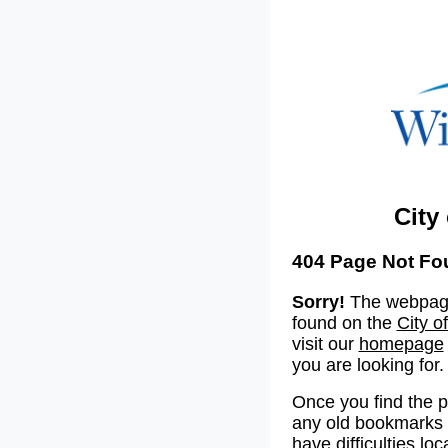
City
404 Page Not Fo
Sorry!
The webpage
found on the
City o
visit our
homepage
you are looking for.
Once you find the 
any old bookmarks o
have difficulties lo