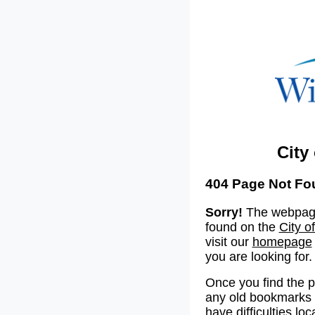
City
404 Page Not Fo
Sorry!
The webpage
found on the
City o
visit our
homepage
you are looking for.
Once you find the 
any old bookmarks o
have difficulties lo