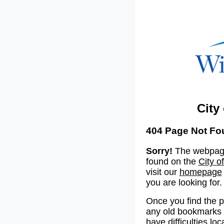
City
404 Page Not Fo
Sorry!
The webpage
found on the
City o
visit our
homepage
you are looking for.
Once you find the 
any old bookmarks o
have difficulties lo