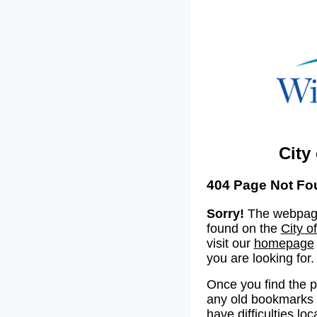
City
404 Page Not Fo
Sorry!
The webpage
found on the
City o
visit our
homepage
you are looking for.
Once you find the 
any old bookmarks o
have difficulties lo