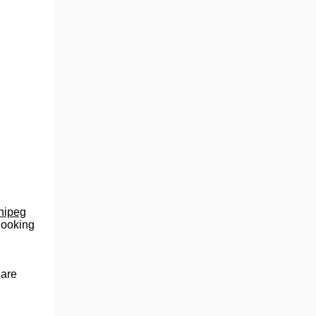
nnipeg
 looking
 are