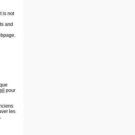
 is not
lts and
webpage.
que
eil
pour
anciens
uver les
.