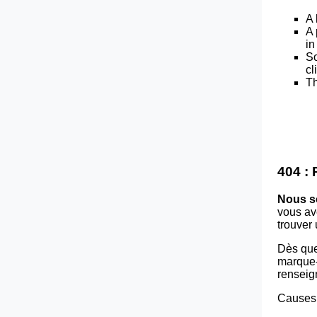
A 
A 
in
So
cl
Th
404 :
Nous s
vous av
trouver
Dès que
marque-p
renseig
Causes 