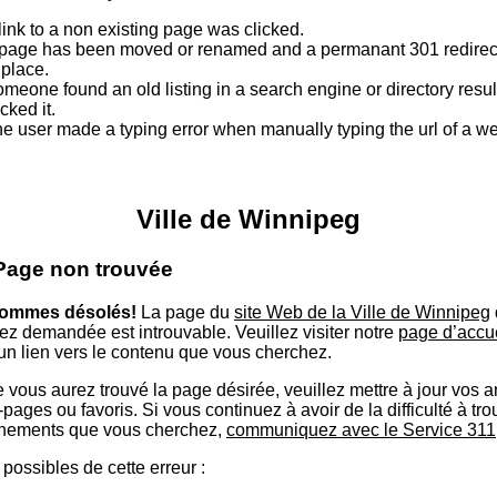
link to a non existing page was clicked.
page has been moved or renamed and a permanant 301 redirect
 place.
meone found an old listing in a search engine or directory resu
icked it.
e user made a typing error when manually typing the url of a 
Ville de Winnipeg
 Page non trouvée
ommes désolés!
La page du
site Web de la Ville de Winnipeg
ez demandée est introuvable. Veuillez visiter notre
page d’accu
 un lien vers le contenu que vous cherchez.
 vous aurez trouvé la page désirée, veuillez mettre à jour vos 
ages ou favoris. Si vous continuez à avoir de la difficulté à tro
nements que vous cherchez,
communiquez avec le Service 311
possibles de cette erreur :