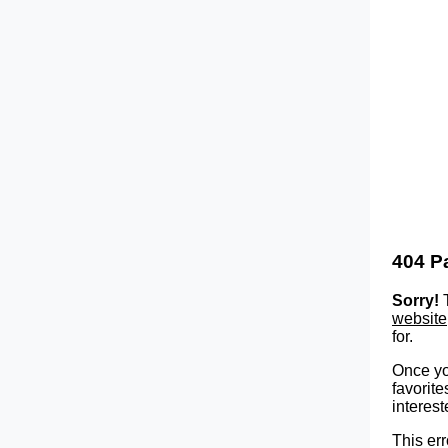
404 P
Sorry!
T
website
for.
Once yo
favorite
interest
This err