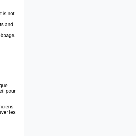
 is not
lts and
webpage.
que
eil
pour
anciens
uver les
.