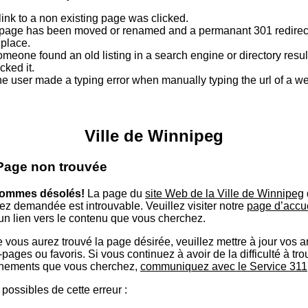
link to a non existing page was clicked.
page has been moved or renamed and a permanant 301 redirect
 place.
meone found an old listing in a search engine or directory resu
icked it.
e user made a typing error when manually typing the url of a 
Ville de Winnipeg
 Page non trouvée
ommes désolés!
La page du
site Web de la Ville de Winnipeg
ez demandée est introuvable. Veuillez visiter notre
page d’accu
 un lien vers le contenu que vous cherchez.
 vous aurez trouvé la page désirée, veuillez mettre à jour vos 
ages ou favoris. Si vous continuez à avoir de la difficulté à tro
nements que vous cherchez,
communiquez avec le Service 311
possibles de cette erreur :