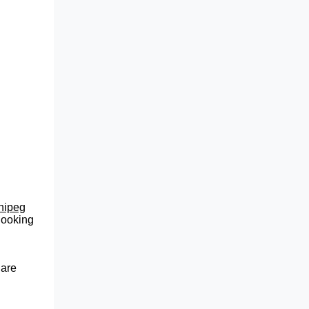
nnipeg
 looking
 are