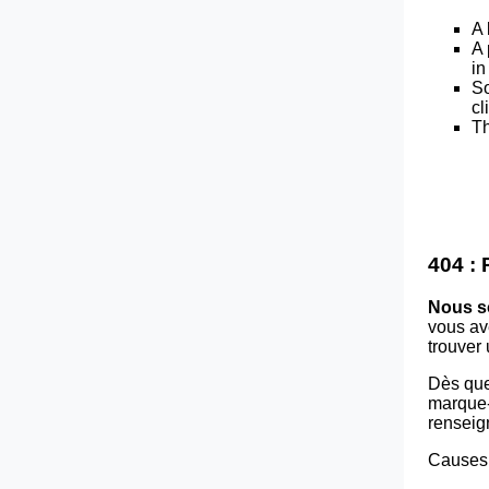
A 
A 
in
So
cl
Th
404 :
Nous s
vous av
trouver
Dès que
marque-p
renseig
Causes 