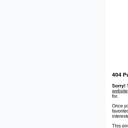
404 P
Sorry!
T
website
for.
Once yo
favorite
interest
This err