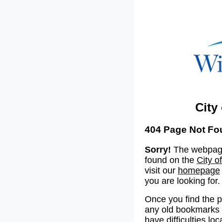
City
404 Page Not Fo
Sorry!
The webpage
found on the
City o
visit our
homepage
you are looking for.
Once you find the 
any old bookmarks o
have difficulties lo