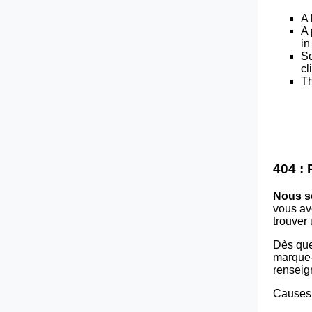
A 
A 
in
So
cl
Th
404 :
Nous s
vous av
trouver
Dès que
marque-p
renseig
Causes 