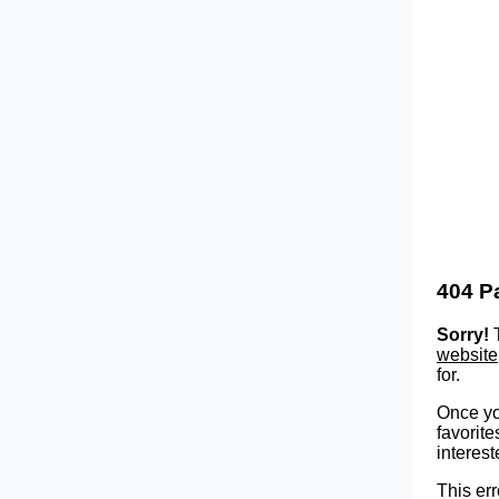
404 P
Sorry!
T
website
for.
Once yo
favorite
interest
This err