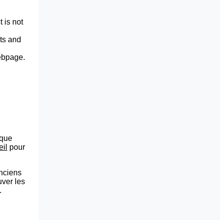
 is not
lts and
webpage.
que
eil
pour
anciens
uver les
.