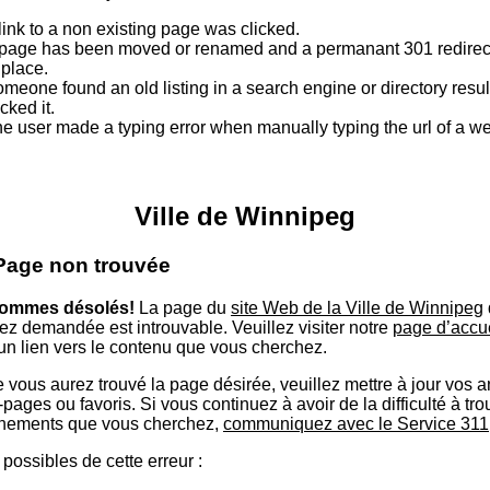
link to a non existing page was clicked.
page has been moved or renamed and a permanant 301 redirect
 place.
meone found an old listing in a search engine or directory resu
icked it.
e user made a typing error when manually typing the url of a 
Ville de Winnipeg
 Page non trouvée
ommes désolés!
La page du
site Web de la Ville de Winnipeg
ez demandée est introuvable. Veuillez visiter notre
page d’accu
 un lien vers le contenu que vous cherchez.
 vous aurez trouvé la page désirée, veuillez mettre à jour vos 
ages ou favoris. Si vous continuez à avoir de la difficulté à tro
nements que vous cherchez,
communiquez avec le Service 311
possibles de cette erreur :