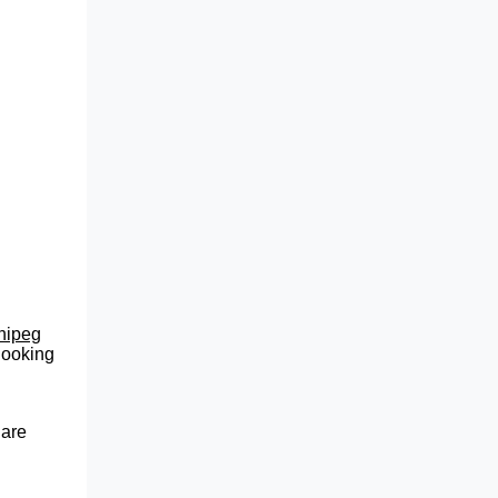
nnipeg
 looking
 are