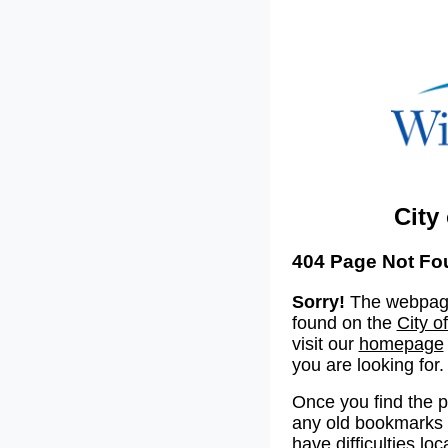
City
404 Page Not Fo
Sorry!
The webpage
found on the
City o
visit our
homepage
you are looking for.
Once you find the 
any old bookmarks o
have difficulties lo