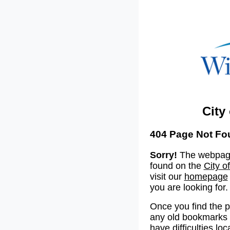
City
404 Page Not Fo
Sorry!
The webpage
found on the
City o
visit our
homepage
you are looking for.
Once you find the 
any old bookmarks o
have difficulties lo