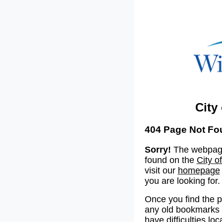
City
404 Page Not Fo
Sorry!
The webpage
found on the
City o
visit our
homepage
you are looking for.
Once you find the 
any old bookmarks o
have difficulties lo