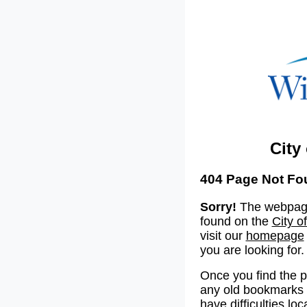
City
404 Page Not Fo
Sorry!
The webpage
found on the
City o
visit our
homepage
you are looking for.
Once you find the 
any old bookmarks o
have difficulties lo