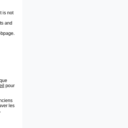
 is not
lts and
webpage.
que
eil
pour
anciens
uver les
.