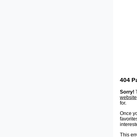
404 P
Sorry!
T
website
for.
Once yo
favorite
interest
This err