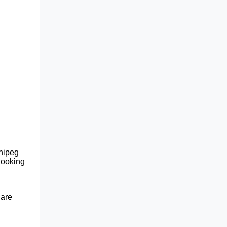
nnipeg
 looking
 are