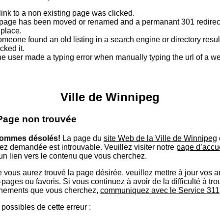
link to a non existing page was clicked.
page has been moved or renamed and a permanant 301 redirect
 place.
meone found an old listing in a search engine or directory resu
icked it.
e user made a typing error when manually typing the url of a 
Ville de Winnipeg
 Page non trouvée
ommes désolés!
La page du
site Web de la Ville de Winnipeg
ez demandée est introuvable. Veuillez visiter notre
page d’accu
 un lien vers le contenu que vous cherchez.
 vous aurez trouvé la page désirée, veuillez mettre à jour vos 
ages ou favoris. Si vous continuez à avoir de la difficulté à tro
nements que vous cherchez,
communiquez avec le Service 311
possibles de cette erreur :