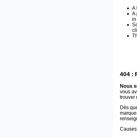
A 
A 
in
So
cl
Th
404 :
Nous s
vous av
trouver
Dès que
marque-p
renseig
Causes 